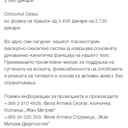
2.960 денари
Orthomol Osteo
во форма на прашок од 3.400 денари на 2.720
денари
Во едно сме сигурни: нашиот локомоторен
(мускулно-скелетен) систем ја извршува основната
динамичко-кинетичка функција на нашето тело.
Преземањето проактивни чекори за поддршка на
густината на коските, флексибилноста на зглобовите
и јачината на тетивите е основа за активен живот, без
ограничувања.
Повеќе информации за промоциите и производите:
+389 2 310 4926, Фила Аптека Скопје, клиничка
болница „Жан Митрев“
+389 34 320 303, Фила Аптека Струмица, „Жан
Митрев Дијагностик“