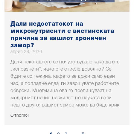
Дали недостатокот на
микронутриенти е вистинската
причина за вашиот хроничен
замор?
април 28, 2026
Дали некогаш сте се почувствувале како да сте
„испразнети“, иако сте спиеле доволно? Се
будите со тежина, кафето ве држи само еден
час, а попладне едвај ги завршувате работните
обврски. Многумина ова го препишуваат на
модерниот начин на живот, но науката вели
нешто друго: вашиот замор може да биде крик
Orthomol