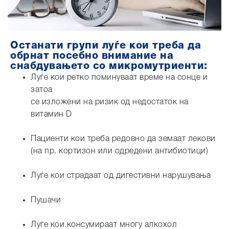
Останати групи луѓе кои треба да
обрнат посебно внимание на
снабдувањето со микромутриенти:
Луѓе кои ретко поминуваат време на сонце и
затоа
се изложени на ризик од недостаток на
витамин D
Пациенти кои треба редовно да земаат лекови
(на пр. кортизон или одредени антибиотици)
Луѓе кои страдаат од дигестивни нарушувања
Пушачи
Луѓе кои консумираат многу алкохол