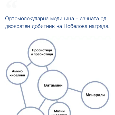
Ортомолекуларна медицина – зачната од
двократен добитник на Нобелова награда.