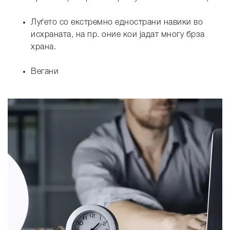
Луѓето со екстремно еднострани навики во
исхраната, на пр. оние кои јадат многу брза
храна.
Вегани