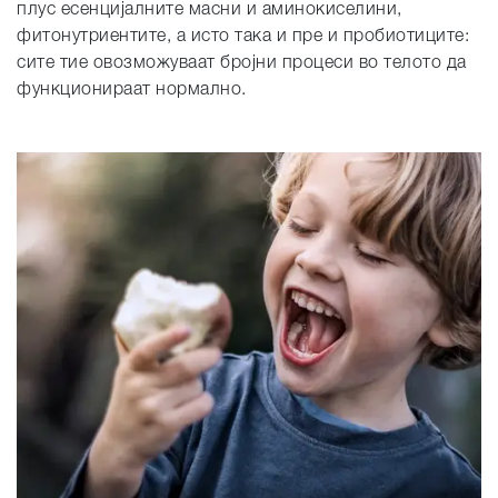
плус есенцијалните масни и аминокиселини,
фитонутриентите, а исто така и пре и пробиотиците:
сите тие овозможуваат бројни процеси во телото да
функционираат нормално.