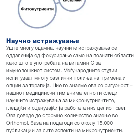
Научно истражување
Уште многу одамна, научните истражувања се
оддалечија од фокусирање само на познати области
како што е употребата на витамин C за
имунолошкиот систем. Меѓународните студии
испитуваат многу различни полиња на примена и
опции за терапија. Ние го знаеме ова со сигурност –
нашиот медицински тим внимателно ги следи
научните истражувања за микронутриентите,
гледајќи и оценувајќи ја работата низ целиот свет.
Ова доведе до огромно количество знаење во
Orthomol, база на податоци со околу 15.000
публикации за сите аспекти на микронутриенти.