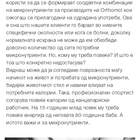
користи за да се формираат соодветни комбинации
на микронутриенти за производите на Orthomol кои
секогаш се прилагодени на одредена употреба. Ова
е она што нашите клиенти го бараат во нивните
специфични околности или кога се болни, доколку
нормалната исхрана не може да им обезбеди
доволно количество од сите потребни
микронутриенти. Но, кому му треба повеќе? И што е
тоа што конкретно недостасува?
Веднаш може да ја согледаме поврзаноста меѓу
начинот на живот и потребата од микронутриенти,
бидејќи животниот стил и навики влијаат на
потребните калории. Така, професионален спортист
согорува повеќе калории од канцелариски
работник. На 15-годишен млад човек му треба
повеќе енергија од неговата 80-годишна баба. А
истото важи и за микронутриенти.