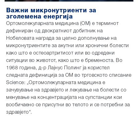
Важни микронутриенти за
зголемена енергија
Ортомолекуларната медицина (ОМ) е терминот
дефиниран од двократниот добитник на
Нобеловата награда за целно дополнување на
микронутриентите за акутни или хронични болести
како што е остеоартритисот или во одредени
ситуации во животот, како што е бременоста. Во
1968 година, д-р Лајнус Полинг ја користел
следната дефиниција за ОМ во трговското списание
Science: „Ортомолекуларната медицина е
зачувување на здравјето и лекување на болести со
менување на концентрацијата на супстанции кои
вообичаено се присутни во телото и се потребни за
здравјето“.