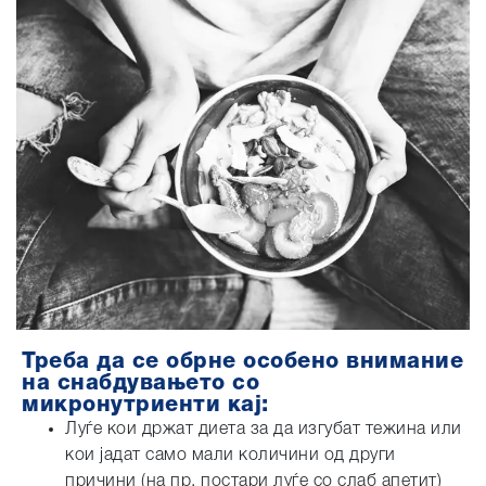
Треба да се обрне особено внимание
на снабдувањето со
микронутриенти кај:
Луѓе кои држат диета за да изгубат тежина или
кои јадат само мали количини од други
причини (на пр. постари луѓе со слаб апетит)