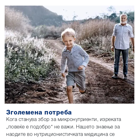
Зголемена потреба
Кога станува збор за микронутриенти, изреката
„повеќе е подобро“ не важи. Нашето знаење за
наодите во нутриционистичката медицина се