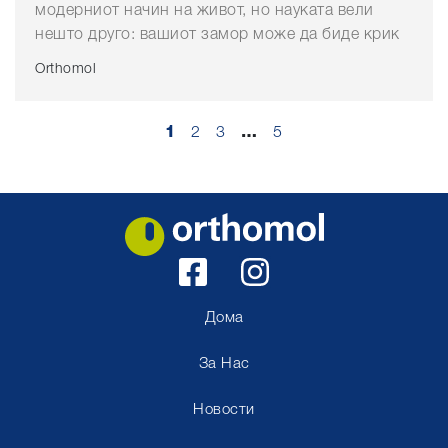
модерниот начин на живот, но науката вели
нешто друго: вашиот замор може да биде крик
Orthomol
1
2
3
…
5
Дома
За Нас
Новости