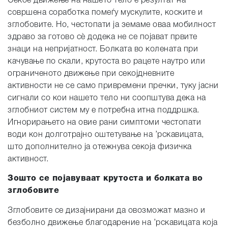
Секое движење на нашето тело е резултат на
совршена соработка помеѓу мускулите, коските и
зглобовите. Но, честопати ја земаме оваа мобилност
здраво за готово сè додека не се појават првите
знаци на непријатност. Болката во колената при
качување по скали, крутоста во рацете наутро или
ограниченото движење при секојдневните
активности не се само привремени пречки, туку јасни
сигнали со кои нашето тело ни соопштува дека на
зглобниот систем му е потребна итна поддршка.
Игнорирањето на овие рани симптоми честопати
води кон долготрајно оштетување на ’рскавицата,
што дополнително ја отежнува секоја физичка
активност.
Зошто се појавуваат крутоста и болката во
зглобовите
Зглобовите се дизајнирани да овозможат мазно и
безболно движење благодарение на ’рскавицата која