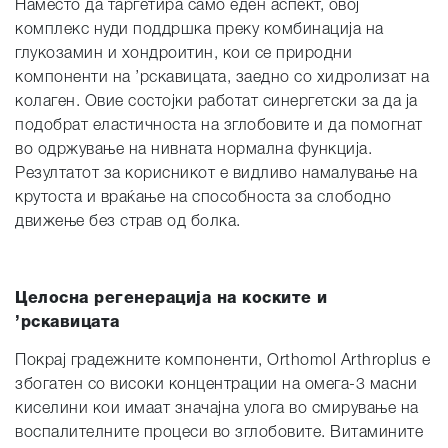
Наместо да таргетира само еден аспект, овој
комплекс нуди поддршка преку комбинација на
глукозамин и хондроитин, кои се природни
компоненти на ’рскавицата, заедно со хидролизат на
колаген. Овие состојки работат синергетски за да ја
подобрат еластичноста на зглобовите и да помогнат
во одржување на нивната нормална функција.
Резултатот за корисникот е видливо намалување на
крутоста и враќање на способноста за слободно
движење без страв од болка.
Целосна регенерација на коските и
’рскавицата
Покрај градежните компоненти, Orthomol Arthroplus е
збогатен со високи концентрации на омега-3 масни
киселини кои имаат значајна улога во смирување на
воспалителните процеси во зглобовите. Витамините