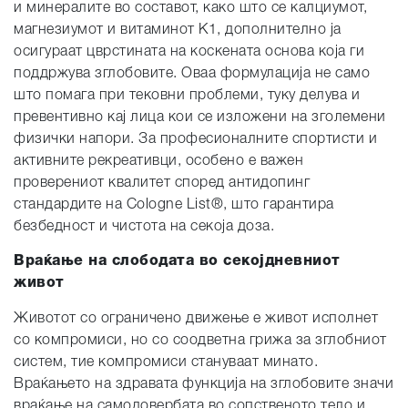
и минералите во составот, како што се калциумот,
магнезиумот и витаминот К1, дополнително ја
осигураат цврстината на коскената основа која ги
поддржува зглобовите. Оваа формулација не само
што помага при тековни проблеми, туку делува и
превентивно кај лица кои се изложени на зголемени
физички напори. За професионалните спортисти и
активните рекреативци, особено е важен
проверениот квалитет според антидопинг
стандардите на Cologne List®, што гарантира
безбедност и чистота на секоја доза.
Враќање на слободата во секојдневниот
живот
Животот со ограничено движење е живот исполнет
со компромиси, но со соодветна грижа за зглобниот
систем, тие компромиси стануваат минато.
Враќањето на здравата функција на зглобовите значи
враќање на самодовербата во сопственото тело и