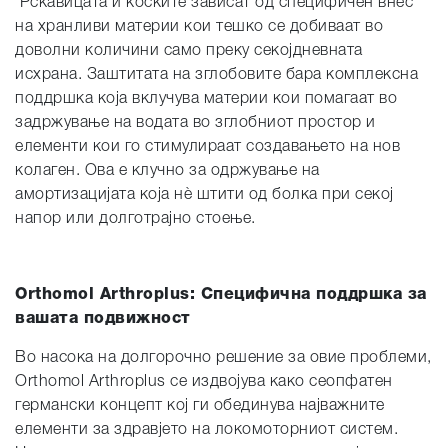
’Рскавицата и коските зависат од специфичен внес
на хранливи материи кои тешко се добиваат во
доволни количини само преку секојдневната
исхрана. Заштитата на зглобовите бара комплексна
поддршка која вклучува материи кои помагаат во
задржување на водата во зглобниот простор и
елементи кои го стимулираат создавањето на нов
колаген. Ова е клучно за одржување на
амортизацијата која нè штити од болка при секој
напор или долготрајно стоење.
Orthomol Arthroplus: Специфична поддршка за
вашата подвижност
Во насока на долгорочно решение за овие проблеми,
Orthomol Arthroplus се издвојува како сеопфатен
германски концепт кој ги обединува најважните
елементи за здравјето на локомоторниот систем.