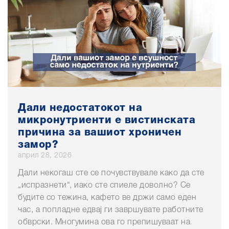
Дали недостатокот на
микронутриенти е вистинската
причина за вашиот хроничен
замор?
април 28, 2026
Дали некогаш сте се почувствувале како да сте
„испразнети“, иако сте спиеле доволно? Се
будите со тежина, кафето ве држи само еден
час, а попладне едвај ги завршувате работните
обврски. Многумина ова го препишуваат на