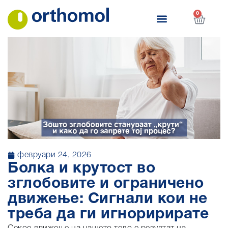
0
февруари 24, 2026
Болка и крутост во
зглобовите и ограничено
движење: Сигнали кои не
треба да ги игноририрате