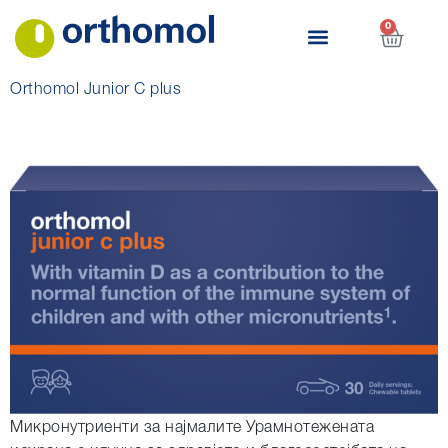
0
Orthomol Junior C plus
Микронутриенти за најмалите Урамнотежената