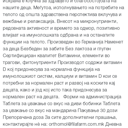
исхрана е клучна за здравјето и благосостојбата на
нашите деца. Меѓутоа, исполнувањето на потребите на
телото од општа здравствена перспектива вклучува и
вежбање и релаксација. Внесот на микронутриенти,
редовната активност и времето за одмор, позитивно
влијаат на имунолошката одбрана и на останатите
функции на телото. Произведен во Германија Наменет
за деца Безбеден за забите Без лактоза и глутен
Сертифициран квалитет Витамини, елементи во
трагови, фитонутриенти Производот содржи витамин
D кој придонесува за нормална функција на
имунолошкиот систем, калциум и витамин D кои се
потребни за нормален раст и развој на коските кај
децата, како и јод кој исто така придонесува за
нормален раст на децата. Форми на администрација
Таблета за џвакање со вкус на диви бобинки Таблета
за џвакање со вкус на мандарина Пакување 30 дози
Препорачана доза За сите дополнителни прашања,
контактирајте нè на: orthomol@filafarm.com.mk Дневна