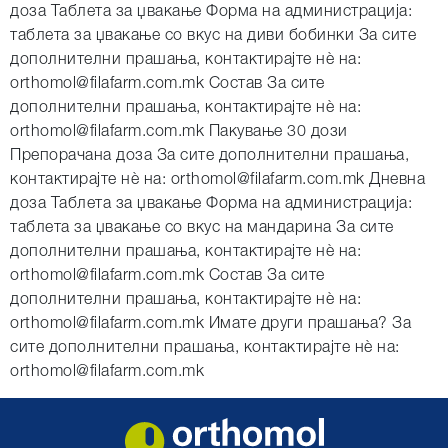
доза Таблета за џвакање Форма на администрација:
таблета за џвакање со вкус на диви бобинки За сите
дополнителни прашања, контактирајте нè на:
orthomol@filafarm.com.mk Состав За сите
дополнителни прашања, контактирајте нè на:
orthomol@filafarm.com.mk Пакување 30 дози
Препорачана доза За сите дополнителни прашања,
контактирајте нè на: orthomol@filafarm.com.mk Дневна
доза Таблета за џвакање Форма на администрација:
таблета за џвакање со вкус на мандарина За сите
дополнителни прашања, контактирајте нè на:
orthomol@filafarm.com.mk Состав За сите
дополнителни прашања, контактирајте нè на:
orthomol@filafarm.com.mk Имате други прашања? За
сите дополнителни прашања, контактирајте нè на:
orthomol@filafarm.com.mk