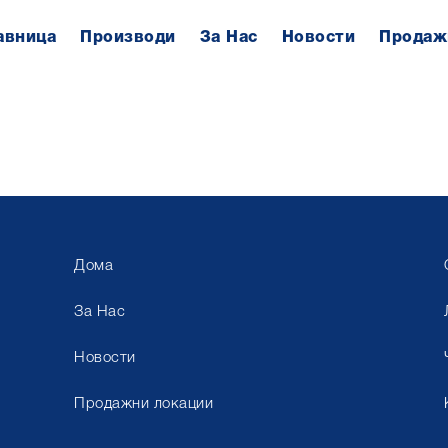
авница
Производи
За Нас
Новости
Продаж
Дома
За Нас
Новости
Продажни локации