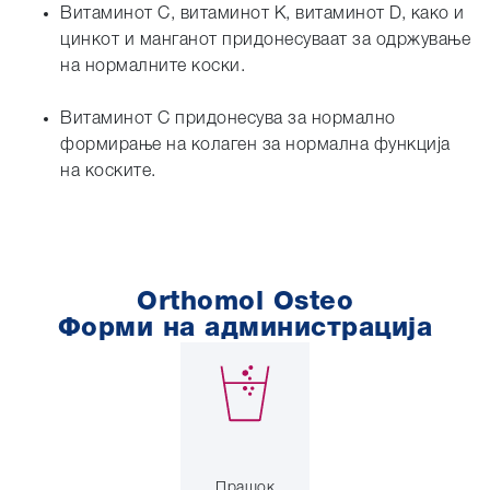
Витаминот C, витаминот K, витаминот D, како и
цинкот и манганот придонесуваат за одржување
на нормалните коски.
Витаминот C придонесува за нормално
формирање на колаген за нормална функција
на коските.
Orthomol Osteo
Форми на администрација
Прашок