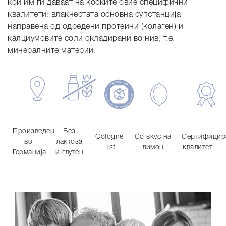
кои им ги даваат на коските овие специфични
квалитети: влакнестата основна супстанција
направена од одредени протеини (колаген) и
калциумовите соли складирани во нив, т.е.
минералните материи.
Произведен
Без
Cologne
Со вкус на
Сертифицир
во
лактоза
List
лимон
квалитет
Германија
и глутен