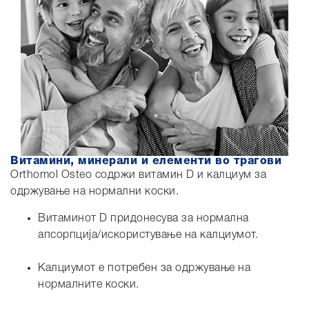
Витамини, минерали и елементи во трагови
Orthomol Osteo содржи витамин D и калциум за
одржување на нормални коски.
Витаминот D придонесува за нормална
апсорпција/искористување на калциумот.
Калциумот е потребен за одржување на
нормалните коски.