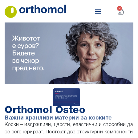
0
Orthomol Osteo
Важни хранливи материи за коските
Коски – издржливи, цврсти, еластични и способни да
се регенерираат. Постојат две структурни компоненти