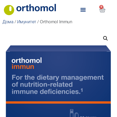
0
Дома
/
Имунитет
/ Orthomol Immun