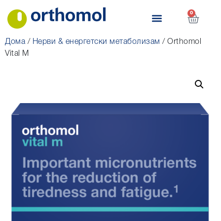
0
Дома
/
Нерви & енергетски метаболизам
/ Orthomol
Vital M