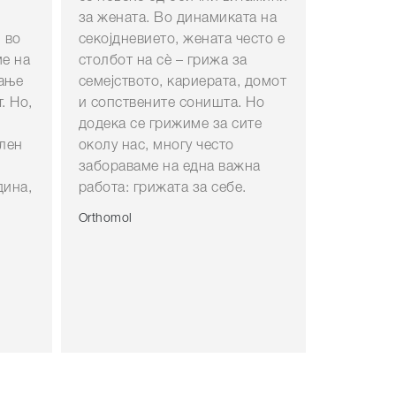
за жената. Во динамиката на
 во
секојдневието, жената често е
ме на
столбот на сè – грижа за
вање
семејството, кариерата, домот
. Но,
и сопствените соништа. Но
додека се грижиме за сите
член
околу нас, многу често
забораваме на една важна
дина,
работа: грижата за себе.
Orthomol