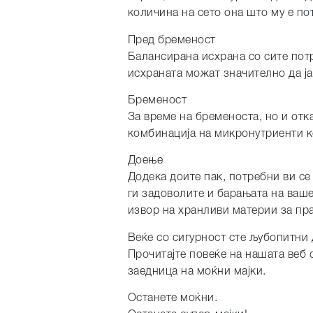
количина на сето она што му е по
Пред бременост
Балансирана исхрана со сите пот
исхраната можат значително да ј
Бременост
За време на бременоста, но и отк
комбинација на микронутриенти ко
Доење
Додека доите пак, потребни ви се
ги задоволите и барањата на ваше
извор на хранливи материи за пра
Веќе со сигурност сте љубопитни 
Прочитајте повеќе на нашата веб 
заедница на моќни мајки.
Останете моќни.