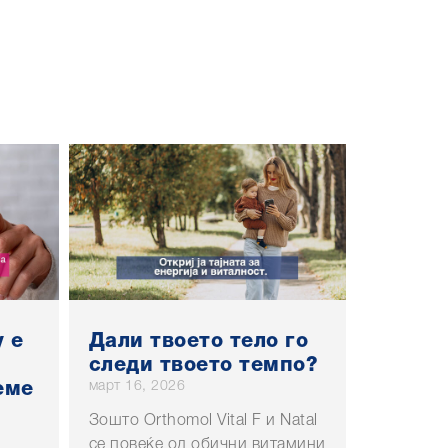
 е
Дали твоето тело го
следи твоето темпо?
март 16, 2026
еме
Зошто Orthomol Vital F и Natal
се повеќе од обични витамини