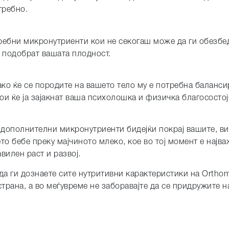
требно.
ребни микронутриенти кои не секогаш може да ги обезбе
а подобрат вашата плодност.
ако ќе се породите на вашето тело му е потребна баланс
и ќе ја зајакнат ваша психолошка и физичка благосостој
 дополнителни микронутриенти бидејќи покрај вашите, ви
то бебе преку мајчиното млеко, кое во тој момент е најв
вилен раст и развој.
да ги дознаете сите нутритивни карактеристики на Orthom
страна, а во меѓувреме не заборавајте да се придружите 