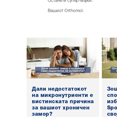
Останете супер-мајки!
Вашиот Orthomol.
Дали недостатокот
Зош
на микронутриенти е
спо
вистинската причина
изб
за вашиот хроничен
Spo
замор?
сво