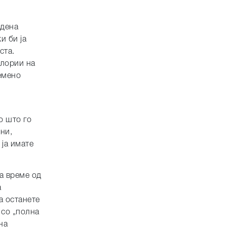
едена
и би ја
ста.
алории на
емено
о што го
ни,
 ја имате
а време од
а
а останете
 со „полна
на