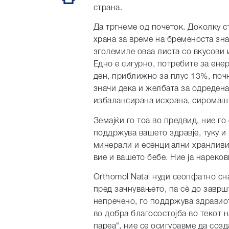
страна.
Да тргнеме од почеток. Доколку с
храна за време на бременоста зна
зголемиле оваа листа со вкусови 
Едно е сигурно, потребите за енер
ден, приближно за плус 13%, почн
значи дека и желбата за одредена
избалансирана исхрана, сиромаш
Земајќи го тоа во предвид, ние го
поддржува вашето здравје, туку и
минерали и есенцијални хранливи 
вие и вашето бебе. Ние ја нареко
Orthomol Natal нуди сеопфатно сн
пред зачнувањето, па сѐ до завр
непречено, го поддржува здравиот
во добра благосостојба во текот 
пареа“, ние се осигуравме да соз