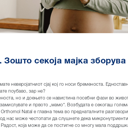
 Зошто секоја мајка зборува
ате неверојатниот сјај кој го носи бременоста. Едностав
ате поубаво, зар не?
еноста, но и доењето се навистина посебни фази во живо
о замислувате и првото „мамо“. Возбудата е секогаш голем
Orthomol Natal е главна тема во преднаталните разговори
а од нас може честопати да слушнете дека микронутриенти
. Радост, која може да се постигне со многу мала поддрш