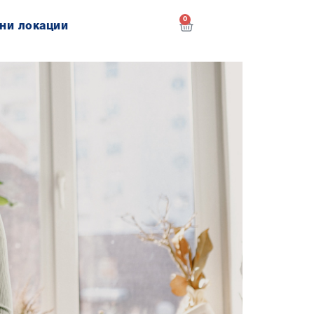
0
ни локации