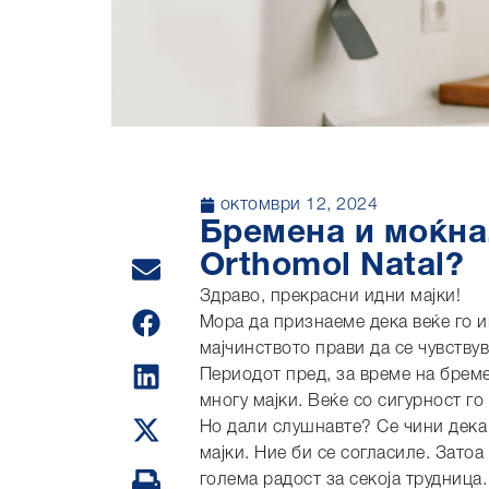
октомври 12, 2024
Бремена и моќна.
Orthomol Natal?
Здраво, прекрасни идни мајки!
Мора да признаеме дека веќе го им
мајчинството прави да се чувствув
Периодот пред, за време на брем
многу мајки. Веќе со сигурност г
Но дали слушнавте? Се чини дека 
мајки. Ние би се согласиле. Зато
голема радост за секоја трудница