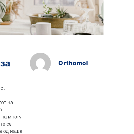
 за
Orthomol
но,
тот на
а.
 на многу
те се
ка од наша