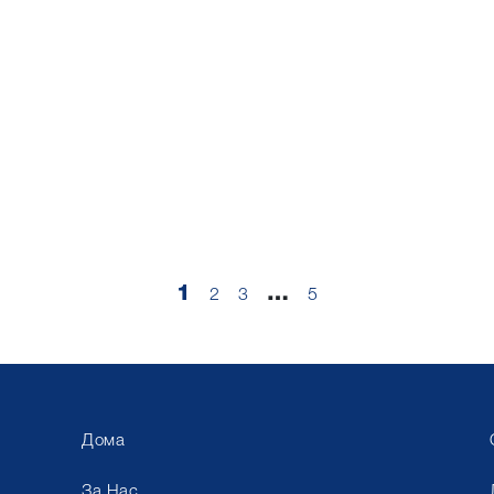
1
…
2
3
5
Дома
За Нас