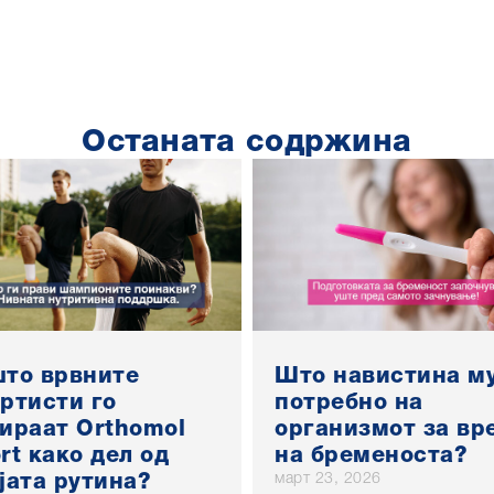
Останата содржина
то врвните
Што навистина му
ртисти го
потребно на
ираат Orthomol
организмот за вр
rt како дел од
на бременоста?
март 23, 2026
јата рутина?