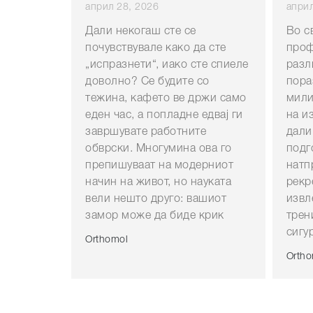
април 28, 2026
април
Дали некогаш сте се
Во с
почувствувале како да сте
проф
„испразнети“, иако сте спиеле
разл
доволно? Се будите со
пора
тежина, кафето ве држи само
мили
еден час, а попладне едвај ги
на и
завршувате работните
дали
обврски. Многумина ова го
подг
препишуваат на модерниот
натп
начин на живот, но науката
рекр
вели нешто друго: вашиот
извл
замор може да биде крик
трен
сигу
Orthomol
Ortho