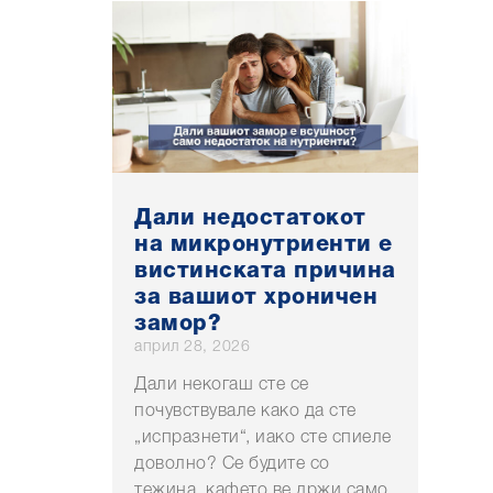
Дали недостатокот
на микронутриенти е
вистинската причина
за вашиот хроничен
замор?
април 28, 2026
Дали некогаш сте се
почувствувале како да сте
„испразнети“, иако сте спиеле
доволно? Се будите со
тежина, кафето ве држи само