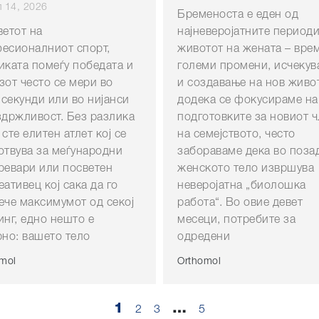
 14, 2026
Бременоста е еден од
ветот на
најневеројатните периоди
есионалниот спорт,
животот на жената – вре
иката помеѓу победата и
големи промени, исчеку
зот често се мери во
и создавање на нов живот
секунди или во нијанси
додека се фокусираме на
здржливост. Без разлика
подготовките за новиот 
 сте елитен атлет кој се
на семејството, често
отвува за меѓународни
забораваме дека во поза
ревари или посветен
женското тело извршува
еативец кој сака да го
неверојатна „биолошка
ече максимумот од секој
работа“. Во овие девет
инг, едно нешто е
месеци, потребите за
рно: вашето тело
одредени
mol
Orthomol
1
…
2
3
5