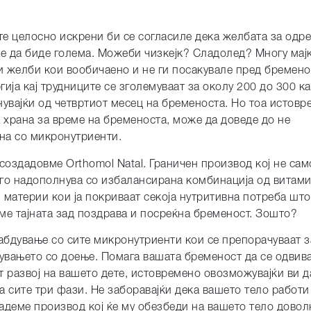
те целосно искрени би се согласиле дека желбата за одр
е да биде голема. Можеби чизкејк? Сладолед? Многу мајк
и желби кои вообичаено и не ги посакувале пред бремено
гија кај трудниците се зголемуваат за околу 200 до 300 к
увајќи од четвртиот месец на бременоста. Но тоа истовр
 храна за време на бременоста, може да доведе до не
на со микронутриенти.
 создадовме Orthomol Natal. Граничен производ кој не сам
 го надополнува со избалансирана комбинација од витами
материи кои ја покриваат секоја нутритивна потреба што
вме тајната зад поздрава и посреќна бременост. Зошто?
абдување со сите микронутриенти кои се препорачуваат з
шувањето со доење. Помага вашата бременост да се одвив
 развој на вашето дете, истовремено овозможувајќи ви д
на сите три фази. Не заборавајќи дека вашето тело работи
дадеме производ кој ќе му обезбеди на вашето тело довол