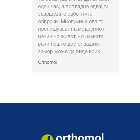
еден час, а попладне едвај ги
завршувате работните
обврски. Многумина ова го
препишуваат на модерниот
начин на живот, но науката
вели нешто друго: вашиот
замор може да биде крик
Orthomol