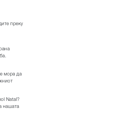
дите преку
ирана
ба.
е мора да
ажниот
ol Natal?
на нашата