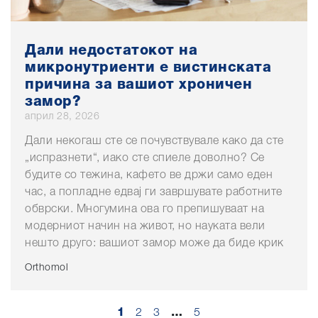
Дали недостатокот на
микронутриенти е вистинската
причина за вашиот хроничен
замор?
април 28, 2026
Дали некогаш сте се почувствувале како да сте
„испразнети“, иако сте спиеле доволно? Се
будите со тежина, кафето ве држи само еден
час, а попладне едвај ги завршувате работните
обврски. Многумина ова го препишуваат на
модерниот начин на живот, но науката вели
нешто друго: вашиот замор може да биде крик
Orthomol
1
2
3
…
5