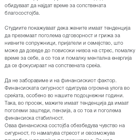
обидуваат да најдат време за сопствената
благосостојба.
Студиите покажуваат дека жените имаат тенденција
да преземаат поголема одговорност и грижа за
нивните сопружници, пријатели и семејство, што
може да доведе до повисоки нивоа на стрес, помалку
време за себе, а со тоа и помалку ментална енергија
да се фокусираат на сопствената среќа.
Да не заборавиме и на финансискиот фактор.
Финансиската сигурност одигрува огромна улога во
среќата, особено во нашите подоцнежни години.
Така, во просек, мажите имаат тенденција да имаат
поголеми заштеди, пензија, а со тоа и поголема
финансиска стабилност.
Оваа финансиска состојба обезбедува чувство на
сигурност, го намалува стресот и овозможува