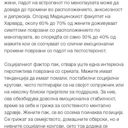
жени, падот на естрогенот по менопаузата може да
доведе до промени во расположението, анксиозност
и депресија. Според Медицинскиот факултет на
Харвард, околу 60% до 70% од жените доживуваат
симптоми поврзани со расположението по
менопаузата, во споредба со само 30% до 40% од
мажите кои се соочуваат со слични емоционални
промени поврзани со падот на тестостеронот.
Социјалниот фактор пак, отвара уште една интересна
перспектива поврзана со среќата. Мажите имаат
тенденција да имаат помали, постабилни социјални
кругови, често потпирајќи се на својот сопружник или
на неколку блиски пријатели за поддршка. За нив,
ова обезбедува доволна емоционална стабилност,
време за себе и грижа за сопственото ментално
здравје. Жените пак, се во сосема поинаква позиција.
Се грижат за семејството, домашните обврски, но и
нивните социјални кругови, сето тоа додека се