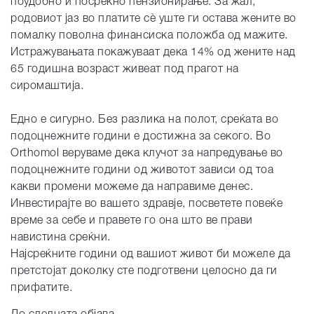
поудобно и посреќно пензионирање. За жал,
родовиот јаз во платите сè уште ги остава жените во
помалку поволна финансиска положба од мажите.
Истражувањата покажуваат дека 14% од жените над
65 годишна возраст живеат под прагот на
сиромаштија.
Едно е сигурно. Без разлика на полот, среќата во
подоцнежните години е достижна за секого. Во
Orthomol веруваме дека клучот за напредување во
подоцнежните години од животот зависи од тоа
какви промени можеме да направиме денес.
Инвестирајте во вашето здравје, посветете повеќе
време за себе и правете го она што ве прави
навистина среќни.
Најсреќните години од вашиот живот би можеле да
претстојат доколку сте подготвени целосно да ги
прифатите.