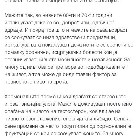
отежнат нивната емоционалната благосостојба.
Мажите пак, во нивните 60-ти и 70-ти години
истакнуваат дека се во „добро“ или „одлично“
здравје. И покрај тоа што и мажите на оваа возраст
се соочуваат со низа здравствени предизвици,
истражувањата покажуваат дека истите се соочени со
помалку хронични, исцрпувачки болести кои ја
ограничуваат нивната мобилноста и независност. За
многу од нив, ова се претвора во подобар квалитет
на живот, а тоа може да биде главен фактор за
повисокото ниво на среќа.
Хормоналните промени кои доаѓаат со стареењето,
играат значајна улога. Мажите доживуваат постепено
опаѓање на нивото на тестостерон, кое влијае на
нивното расположение, енергијата и либидо. Сепак,
овие промени се често посуптилни од хормоналните
флуктуации со кои се соочуваат жените. За многу