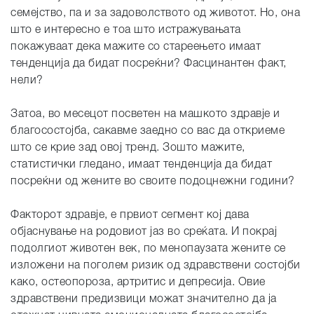
семејство, па и за задоволството од животот. Но, она
што е интересно е тоа што истражувањата
покажуваат дека мажите со стареењето имаат
тенденција да бидат посреќни? Фасцинантен факт,
нели?
Затоа, во месецот посветен на машкото здравје и
благосостојба, сакавме заедно со вас да откриеме
што се крие зад овој тренд. Зошто мажите,
статистички гледано, имаат тенденција да бидат
посреќни од жените во своите подоцнежни години?
Факторот здравје, е првиот сегмент кој дава
објаснување на родовиот јаз во среќата. И покрај
подолгиот животен век, по менопаузата жените се
изложени на поголем ризик од здравствени состојби
како, остеопороза, артритис и депресија. Овие
здравствени предизвици можат значително да ја