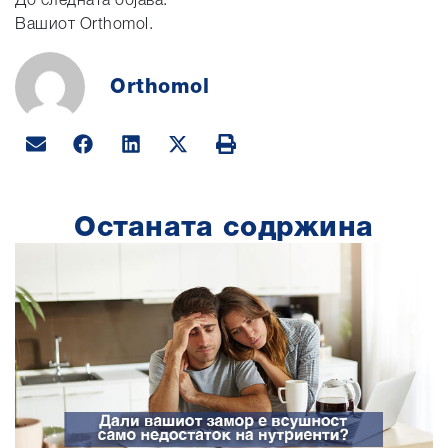
До следната објава.
Вашиот Orthomol.
Orthomol
Останата содржина