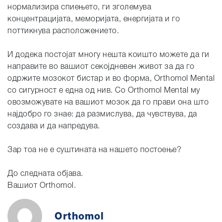
нормализира спиењето, ги зголемува
концентрацијата, меморијата, енергијата и го
поттикнува расположението.
И додека постојат многу нешта коишто можете да ги
направите во вашиот секојдневен живот за да го
одржите мозокот бистар и во форма, Orthomol Mental
со сигурност е една од нив. Со Orthomol Mental му
овозможувате на вашиот мозок да го прави она што
најдобро го знае: да размислува, да чувствува, да
создава и да напредува.
Зар тоа не е суштината на нашето постоење?
До следната објава.
Вашиот Orthomol.
Orthomol