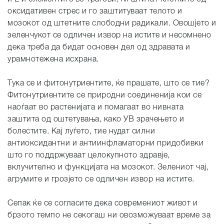
оксидативен стрес и го заштитуваат телото и
мозокот од штетните слободни радикали. Овошјето и
зеленчукот се одличен извор на истите и несомнено
дека треба да бидат основен дел од здравата и
урамнотежена исхрана.
Тука се и фитонутриентите, ќе прашате, што се тие?
Фитонутриентите се природни соединенија кои се
наоѓаат во растенијата и помагаат во нивната
заштита од оштетувања, како УВ зрачењето и
болестите. Кај луѓето, тие нудат силни
антиоксидантни и антиинфламаторни придобивки
што го поддржуваат целокупното здравје,
вклучително и функцијата на мозокот. Зелениот чај,
агрумите и грозјето се одличен извор на истите.
Сепак ќе се согласите дека современиот живот и
брзото темпо не секогаш ни овозможуваат време за