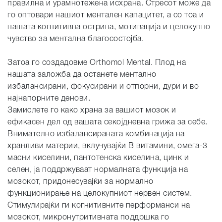
правилна и урамнотежена исхрана. Стресот може да
го оптовари нашиот ментален капацитет, а со тоа и
нашата когнитивна острина, мотивација и целокупно
чувство за ментална благосостојба.
Затоа го создадовме Orthomol Mental. Плод на
нашата заложба да останете ментално
избалансирани, фокусирани и отпорни, дури и во
најнапорните денови.
Замислете го како храна за вашиот мозок и
ефикасен дел од вашата секојдневна грижа за себе.
Внимателно избалансираната комбинација на
хранливи материи, вклучувајќи B витамини, омега-3
масни киселини, пантотенска киселина, цинк и
селен, ја поддржуваат нормалната функција на
мозокот, придонесувајќи за нормално
функционирање на целокупниот нервен систем.
Стимулирајќи ги когнитивните перформанси на
мозокот, микронутритивната поддршка го