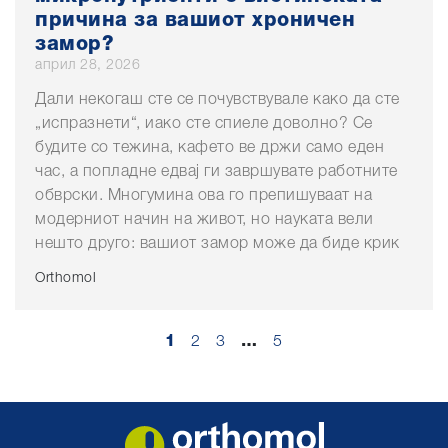
причина за вашиот хроничен
замор?
април 28, 2026
Дали некогаш сте се почувствувале како да сте
„испразнети“, иако сте спиеле доволно? Се
будите со тежина, кафето ве држи само еден
час, а попладне едвај ги завршувате работните
обврски. Многумина ова го препишуваат на
модерниот начин на живот, но науката вели
нешто друго: вашиот замор може да биде крик
Orthomol
1
2
3
…
5