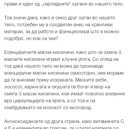
прави и еден од „најгладните“ органи во нашето тело.
Тоа значи дека, како и секој друг орган во нашето
тело, потребен му е соодветен внес на хранливи
материи, за да работи и функционира што е можно
подобро, но кои се тие?
Есенцијалните масни киселини, како што се омега-3
масните киселини играат клучна улога. Со оглед на
тоа дека нашето тело не може да произведе
есенцијални масни киселини самостојно, ние мораме
да ги внесеме преку исхраната. Масните риби,
лососот, харингата и скушата се богат извор на
омега-3 масни киселини, кои имаат поволно влијание
врз циркулацијата на крвта, а со тоа и на
снабдувањето на мозокот со кислород.
Антиоксидансите од друга страна, како витамините C
и E и елементите во трагови, ги штитат клетките од