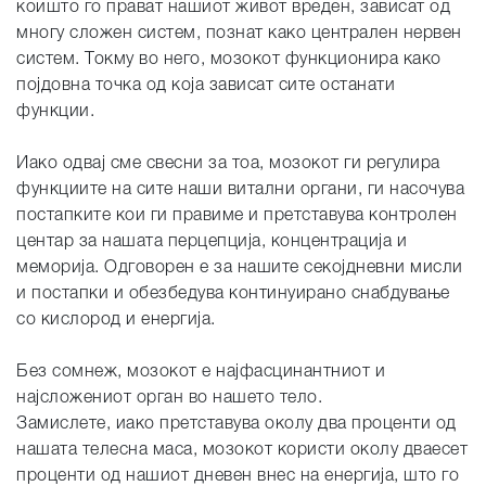
коишто го прават нашиот живот вреден, зависат од
многу сложен систем, познат како централен нервен
систем. Токму во него, мозокот функционира како
појдовна точка од која зависат сите останати
функции.
Иако одвај сме свесни за тоа, мозокот ги регулира
функциите на сите наши витални органи, ги насочува
постапките кои ги правиме и претставува контролен
центар за нашата перцепција, концентрација и
меморија. Одговорен е за нашите секојдневни мисли
и постапки и обезбедува континуирано снабдување
со кислород и енергија.
Без сомнеж, мозокот е најфасцинантниот и
најсложениот орган во нашето тело.
Замислете, иако претставува околу два проценти од
нашата телесна маса, мозокот користи околу дваесет
проценти од нашиот дневен внес на енергија, што го