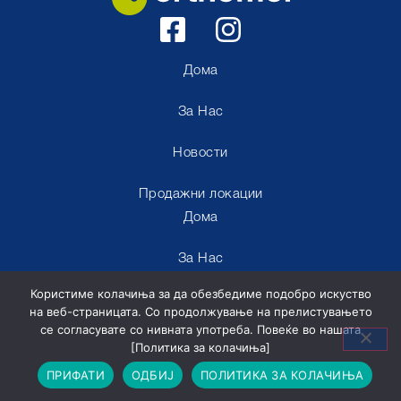
Дома
За Нас
Новости
Продажни локации
Дома
За Нас
Користиме колачиња за да обезбедиме подобро искуство
Новости
на веб-страницата. Со продолжување на прелистувањето
се согласувате со нивната употреба. Повеќе во нашата
Продажни локации
[Политика за колачиња]
ПРИФАТИ
ОДБИЈ
ПОЛИТИКА ЗА КОЛАЧИЊА