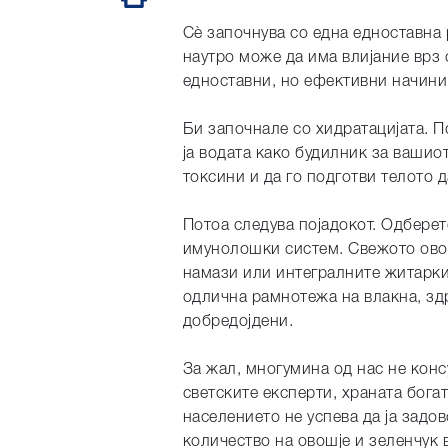
Сè започнува со една едноставна 
наутро може да има влијание врз 
едноставни, но ефективни начини
Би започнале со хидратацијата. П
ја водата како будилник за ваши
токсини и да го подготви телото 
Потоа следува појадокот. Одберете
имунолошки систем. Свежото овош
намази или интегралните житарки
одлична рамнотежа на влакна, зд
добредојдени.
За жал, многумина од нас не конс
светските експерти, храната бог
населението не успева да ja зад
количество на овошје и зеленчук 