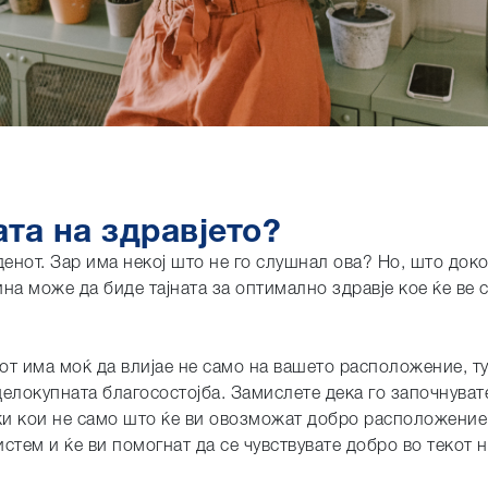
ата на здравјето?
денот. Зар има некој што не го слушнал ова? Но, што доко
на може да биде тајната за оптимално здравје кое ќе ве 
нот има моќ да влијае не само на вашето расположение, ту
 целокупната благосостојба. Замислете дека го започнуват
ки кои не само што ќе ви овозможат добро расположение,
стем и ќе ви помогнат да се чувствувате добро во текот н