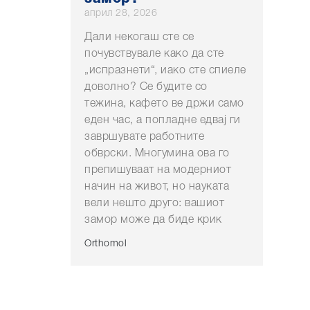
април 28, 2026
Дали некогаш сте се
почувствувале како да сте
„испразнети“, иако сте спиеле
доволно? Се будите со
тежина, кафето ве држи само
еден час, а попладне едвај ги
завршувате работните
обврски. Многумина ова го
препишуваат на модерниот
начин на живот, но науката
вели нешто друго: вашиот
замор може да биде крик
Orthomol