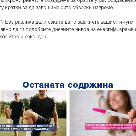
 микронутриенти е создадена за брзите утра. Создадена з
гу кратки за да завршиме сите обврски навреме.
? Без разлика дали сакате да го зајакнете вашиот имуните
авно да ги подобрите дневните нивоа на енергија, време 
кое утро и секој ден.
Останата содржина