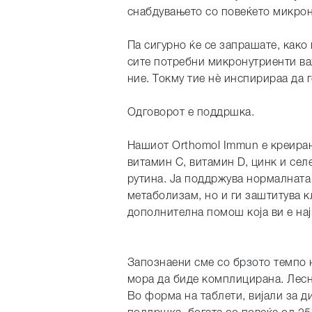
снабдувањето со повеќето микрон
Па сигурно ќе се запрашате, како
сите потребни микронутриенти в
ние. Токму тие нè инспирираа да г
Одговорот е поддршка.
Нашиот Orthomol Immun e креиран
витамин C, витамин D, цинк и се
рутина. Ја поддржува нормалната 
метаболизам, но и ги заштитува к
дополнителна помош која ви е на
Запознаени сме со брзото темпо н
мора да биде комплицирана. Лесн
Во форма на таблети, вијали за 