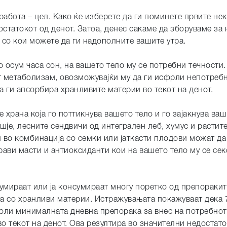
работа – цел. Како ќе изберете да ги поминете првите не
остатокот од денот. Затоа, денес сакаме да зборуваме за
 со кои можете да ги надополните вашите утра.
о осум часа сон, на вашето тело му се потребни течности
от метаболизам, овозможувајќи му да ги исфрли непотреб
да ги апсорбира хранливите материи во текот на денот.
 храна која го поттикнува вашето тело и го зајакнува ва
је, лесните сендвичи од интегрален леб, хумус и растит
 во комбинација со семки или јаткасти плодови можат да
рави масти и антиоксиданти кои на вашето тело му се се
умираат или ја консумираат многу поретко од препоракит
ата со хранливи материи. Истражувањата покажуваат дека
оволи минималната дневна препорака за внес на потребно
во текот на денот. Ова резултира во значителни недостат