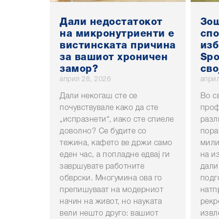
Дали недостатокот
Зош
на микронутриенти е
спо
вистинската причина
изб
за вашиот хроничен
Spo
замор?
сво
април 28, 2026
април
Дали некогаш сте се
Во с
почувствувале како да сте
проф
„испразнети“, иако сте спиеле
разл
доволно? Се будите со
пора
тежина, кафето ве држи само
мили
еден час, а попладне едвај ги
на и
завршувате работните
дали
обврски. Многумина ова го
подг
препишуваат на модерниот
натп
начин на живот, но науката
рекр
вели нешто друго: вашиот
извл