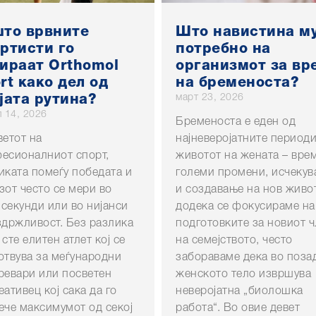
то врвните
Што навистина му
ртисти го
потребно на
ираат Orthomol
организмот за вр
rt како дел од
на бременоста?
март 23, 2026
јата рутина?
 14, 2026
Бременоста е еден од
ветот на
најневеројатните периоди
есионалниот спорт,
животот на жената – вре
иката помеѓу победата и
големи промени, исчеку
зот често се мери во
и создавање на нов живот
секунди или во нијанси
додека се фокусираме на
здржливост. Без разлика
подготовките за новиот 
 сте елитен атлет кој се
на семејството, често
отвува за меѓународни
забораваме дека во поза
ревари или посветен
женското тело извршува
еативец кој сака да го
неверојатна „биолошка
ече максимумот од секој
работа“. Во овие девет