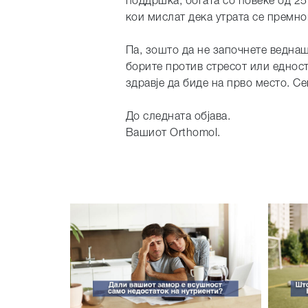
поддршка, богата со повеќе од 25
кои мислат дека утрата се премно
Па, зошто да не започнете веднаш
борите против стресот или едност
здравје да биде на прво место. Се
До следната објава.
Вашиот Orthomol.