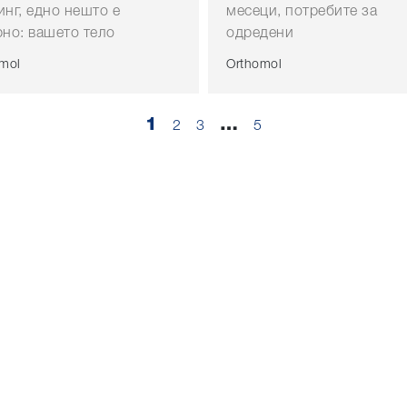
инг, едно нешто е
месеци, потребите за
рно: вашето тело
одредени
mol
Orthomol
1
…
2
3
5