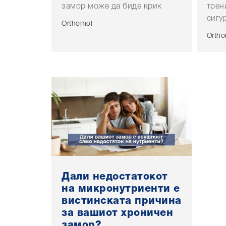
замор може да биде крик
трен
сигу
Orthomol
Ortho
Дали недостатокот
на микронутриенти е
вистинската причина
за вашиот хроничен
замор?