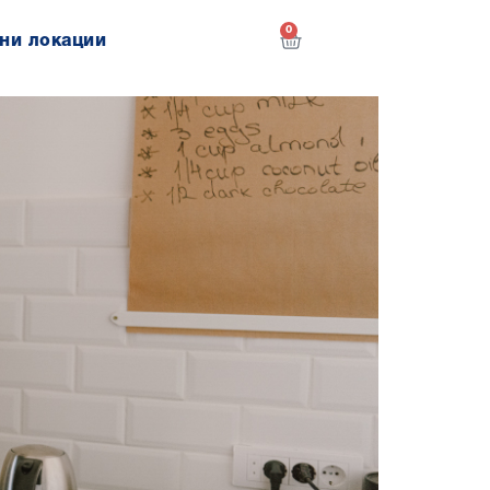
0
ни локации