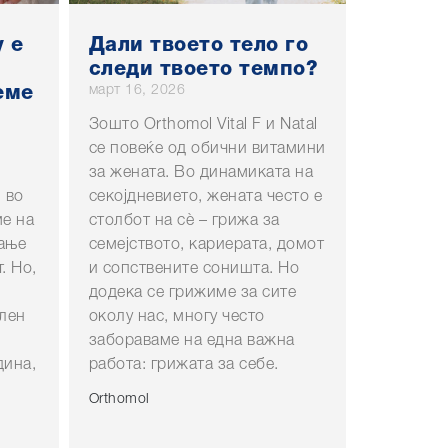
 е
Дали твоето тело го
следи твоето темпо?
март 16, 2026
еме
Зошто Orthomol Vital F и Natal
се повеќе од обични витамини
за жената. Во динамиката на
 во
секојдневието, жената често е
ме на
столбот на сè – грижа за
вање
семејството, кариерата, домот
. Но,
и сопствените соништа. Но
додека се грижиме за сите
член
околу нас, многу често
забораваме на една важна
дина,
работа: грижата за себе.
Orthomol