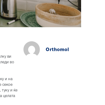
Orthomol
лку ви
следи во
ку и на
е секое
 туку и ќе
а целата