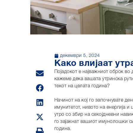
декември 5, 2024
Како влијаат утр
Појадокот е најважниот оброк во 
кажеме дека вашата утринска рути
текот на целата година?
Начинот на кој го започнувате де
имунитетот, нивото на енергија и
утро со збир на секојдневни нави
го зајакнат вашиот имунолошки си
година.