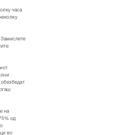
колку часа
 неколку
. Замислете
ните
шиот
елни
 обезбедат
когаш
е на
 75% од
то
оци во