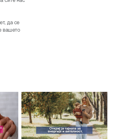
а сите нас
т, да се
е вашето