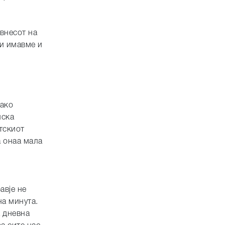
внесот на
и имавме и
како
нска
тскиот
а онаа мала
авје не
на минута.
а дневна