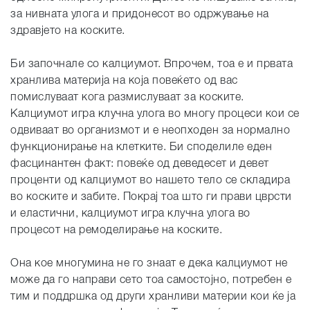
за нивната улога и придонесот во одржување на
здравјето на коските.
Би започнале со калциумот. Впрочем, тоа е и првата
хранлива материја на која повеќето од вас
помислуваат кога размислуваат за коските.
Калциумот игра клучна улога во многу процеси кои се
одвиваат во организмот и е неопходен за нормално
функционирање на клетките. Би споделиле еден
фасцинантен факт: повеќе од деведесет и девет
проценти од калциумот во нашето тело се складира
во коските и забите. Покрај тоа што ги прави цврсти
и еластични, калциумот игра клучна улога во
процесот на ремоделирање на коските.
Она кое многумина не го знаат е дека калциумот не
може да го направи сето тоа самостојно, потребен е
тим и поддршка од други хранливи материи кои ќе ја