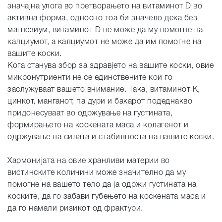
значајна улога во претворањето на витаминот D во
активна форма, односно тоа би значело дека без
магнезиум, витаминот D не може да му помогне на
калциумот, а калциумот не може да им помогне на
вашите коски.
Кога станува збор за здравјето на вашите коски, овие
микронутриенти не се единствените кои го
заслужуваат вашето внимание. Така, витаминот K,
цинкот, манганот, па дури и бакарот подеднакво
придонесуваат во одржување на густината,
формирањето на коскената маса и колагенот и
одржување на силата и стабилноста на вашите коски.
Хармонијата на овие хранливи материи во
вистинските количини може значително да му
помогне на вашето тело да ја одржи густината на
коските, да го забави губењето на коскената маса и
да го намали ризикот од фрактури.