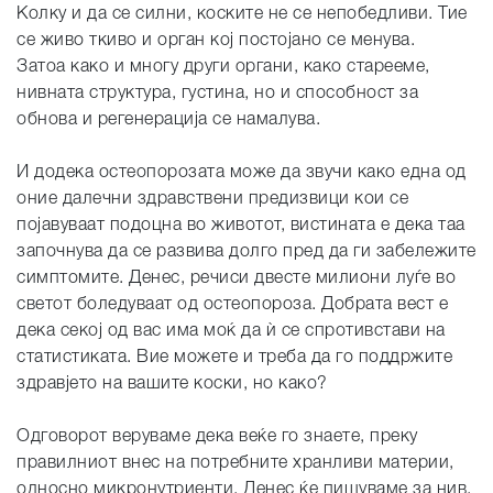
Колку и да се силни, коските не се непобедливи. Тие
се живо ткиво и орган кој постојано се менува.
Затоа како и многу други органи, како старееме,
нивната структура, густина, но и способност за
обнова и регенерација се намалува.
И додека остеопорозата може да звучи како една од
оние далечни здравствени предизвици кои се
појавуваат подоцна во животот, вистината е дека таа
започнува да се развива долго пред да ги забележите
симптомите. Денес, речиси двесте милиони луѓе во
светот боледуваат од остеопороза. Добрата вест е
дека секој од вас има моќ да ѝ се спротивстави на
статистиката. Вие можете и треба да го поддржите
здравјето на вашите коски, но како?
Одговорот веруваме дека веќе го знаете, преку
правилниот внес на потребните хранливи материи,
односно микронутриенти. Денес ќе пишуваме за нив,