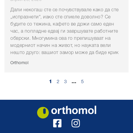
Дали некогаш сте се почувствувале како да сте
„испразнети“, иако сте спиеле доволно? Се
будите со тежина, кафето ве држи само еден
час, а попладне едвај ги завршувате работните
обврски. Многумина ова го препишуваат на
модерниот начин на живот, но науката вели
нешто друго: вашиот замор може да биде крик
Orthomol
1
2
3
…
5