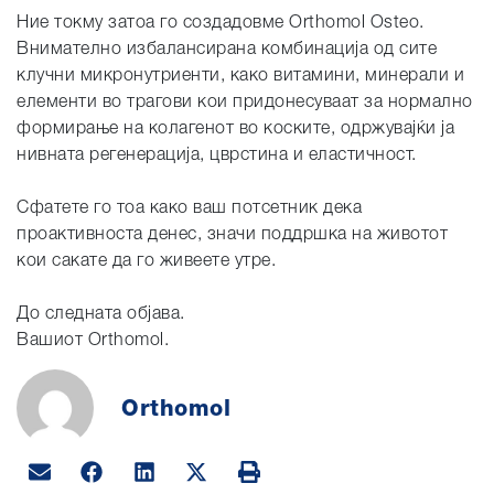
Ние токму затоа го создадовме Orthomol Osteo.
Внимателно избалансирана комбинација од сите
клучни микронутриенти, како витамини, минерали и
елементи во трагови кои придонесуваат за нормално
формирање на колагенот во коските, одржувајќи ја
нивната регенерација, цврстина и еластичност.
Сфатете го тоа како ваш потсетник дека
проактивноста денес, значи поддршка на животот
кои сакате да го живеете утре.
До следната објава.
Вашиот Orthomol.
Orthomol