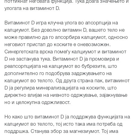
поттикнат неговата функција. Тука доаѓа значењето и
улогата на витаминот D.
Витаминот D игра клучна улога во апсорпција на
калциумот. Без доволно витамин D, вашето тело не
може правилно да го апсорбира калциумот, односно
неговиот пристап до коските е оневозможен.
Синергетската врска помеѓу калциумот и витаминот
D не застанува тука. Витаминот D ја промовира и
реапсорпцијата на калциумот во бубрезите, што
дополнително го подобрува задржувањето на
калциумот во телото. Од друга страна пак, витаминот
D ја регулира минерализацијата на коските, што
директно влијае на нивното одржување, зајакнување
но и целокупна одржливост.
Но како што витаминот D ја поддржува функцијата на
калциумот во телото, тој исто така има потреба од
поддршка. Станува збор за магнезиумот. Тој има