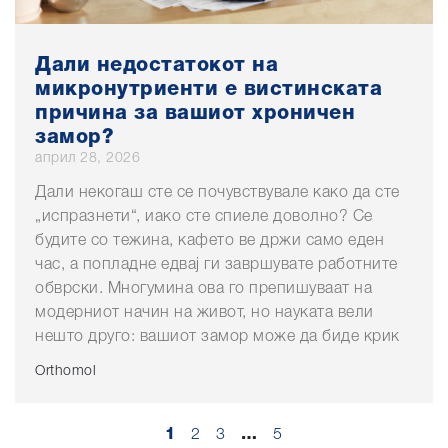
Дали недостатокот на
микронутриенти е вистинската
причина за вашиот хроничен
замор?
април 28, 2026
Дали некогаш сте се почувствувале како да сте
„испразнети“, иако сте спиеле доволно? Се
будите со тежина, кафето ве држи само еден
час, а попладне едвај ги завршувате работните
обврски. Многумина ова го препишуваат на
модерниот начин на живот, но науката вели
нешто друго: вашиот замор може да биде крик
Orthomol
1
2
3
…
5