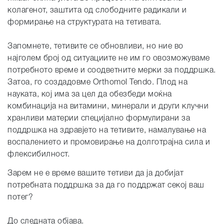
колагенот, заштита од слободните радикали и
формирање на структурата на тетивата.
Запомнете, тетивите се обновливи, но ние во
најголем број од ситуациите не им го овозможуваме
потребното време и соодветните мерки за поддршка.
Затоа, го создадовме Orthomol Tendo. Плод на
науката, кој има за цел да обезбеди моќна
комбинација на витамини, минерали и други клучни
хранливи материи специјално формулирани за
поддршка на здравјето на тетивите, намалување на
воспалението и промовирање на долготрајна сила и
флексибилност.
Зарем не е време вашите тетиви да ја добијат
потребната поддршка за да го поддржат секој ваш
потег?
До следната објава.