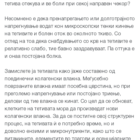
тетива отекува и ве боли при секој направен чекор?
Несомнено е дека пренапрегањето или долготрајното
напрегнување водат кон микроскопски тенки кинење
на тетивите и болен оток во околното ткиво. Со
оглед на тоа дека снабдувањето со крв на тетивите е
релативно слабо, тие бавно заздравуваат. Па оттука е
и онаа постојана болка.
Замислете ја тетивата како јаже составено од
поединечни колагенски влакна. Меѓусебно
поврзаните влакна имаат посебна цврстина, но при
преголемо напрегнување или постојано триење,
делови од тие влакна се кинат. Со цел да се обноват,
клетките на тетивата мора да произведат нови
колагенски влакна. За да се постигне овој структурен
процес, на тетивата ѝ е потребно време, но и
доволно ензими и микронутриенти, како што се
витамините, елементите во трагови и есенцијалните