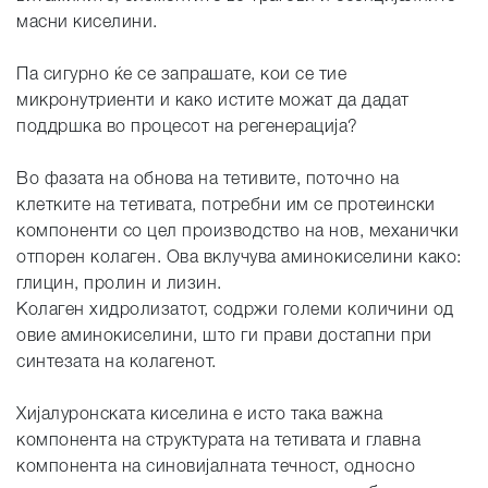
масни киселини.
Па сигурно ќе се запрашате, кои се тие
микронутриенти и како истите можат да дадат
поддршка во процесот на регенерација?
Во фазата на обнова на тетивите, поточно на
клетките на тетивата, потребни им се протеински
компоненти со цел производство на нов, механички
отпорен колаген. Ова вклучува аминокиселини како:
глицин, пролин и лизин.
Колаген хидролизатот, содржи големи количини од
овие аминокиселини, што ги прави достапни при
синтезата на колагенот.
Хијалуронската киселина е исто така важна
компонента на структурата на тетивата и главна
компонента на синовијалната течност, односно