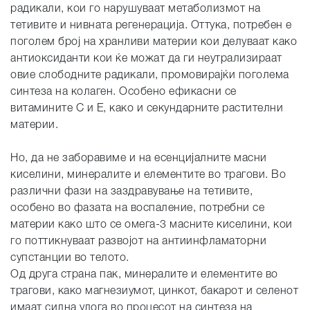
радикали, кои го нарушуваат метаболизмот на
тетивите и нивната регенерација. Оттука, потребен е
поголем број на хранливи материи кои делуваат како
антиоксиданти кои ќе можат да ги неутрализираат
овие слободните радикали, промовирајќи поголема
синтеза на колаген. Особено ефикасни се
витамините C и E, како и секундарните растителни
материи.
Но, да не заборавиме и на есенцијалните масни
киселини, минералите и елементите во трагови. Во
различни фази на заздравување на тетивите,
особено во фазата на воспаление, потребни се
материи како што се омега-3 масните киселини, кои
го поттикнуваат развојот на антиинфламаторни
супстанции во телото.
Од друга страна пак, минералите и елементите во
трагови, како магнезиумот, цинкот, бакарот и селенот
имаат силна улога во процесот на синтеза на