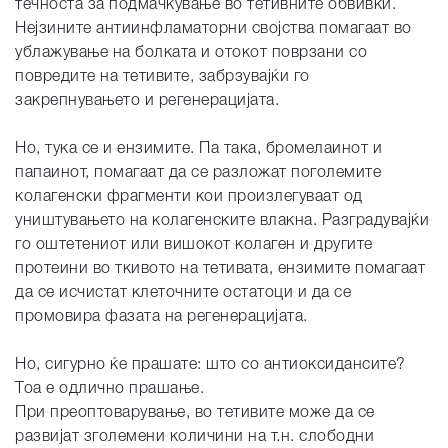
течноста за подмачкување во тетивните обвивки.
Нејзините антиинфламаторни својства помагаат во
ублажување на болката и отокот поврзани со
повредите на тетивите, забрзувајќи го
закрепнувањето и регенерацијата.
Но, тука се и ензимите. Па така, бромелаинот и
папаинот, помагаат да се разложат поголемите
колагенски фрагменти кои произлегуваат од
уништувањето на колагенските влакна. Разградувајќи
го оштетениот или вишокот колаген и другите
протеини во ткивото на тетивата, ензимите помагаат
да се исчистат клеточните остатоци и да се
промовира фазата на регенерацијата.
Но, сигурно ќе прашате: што со антиоксидансите?
Тоа е одлично прашање.
При преоптоварување, во тетивите може да се
развијат зголемени количини на т.н. слободни