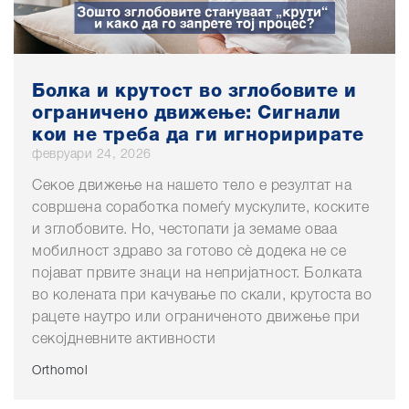
Болка и крутост во зглобовите и
ограничено движење: Сигнали
кои не треба да ги игноририрате
февруари 24, 2026
Секое движење на нашето тело е резултат на
совршена соработка помеѓу мускулите, коските
и зглобовите. Но, честопати ја земаме оваа
мобилност здраво за готово сè додека не се
појават првите знаци на непријатност. Болката
во колената при качување по скали, крутоста во
рацете наутро или ограниченото движење при
секојдневните активности
Orthomol