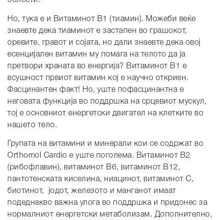
болести.
Но, тука е и Витаминот B1 (тиамин). Можеби веќе
знаевте дека тиаминот е застапен во грашокот,
оревите, гравот и сојата, но дали знаевте дека овој
есенцијален витамин му помага на телото да ја
претвори храната во енергија? Витаминот B1 е
всушност првиот витамин кој е научно откриен.
Фасцинантен факт! Но, уште пофасцинантна е
неговата функција во поддршка на срцевиот мускул,
тој е основниот енергетски двигател на клетките во
нашето тело.
Групата на витамини и минерали кои се содржат во
Orthomol Cardio е уште поголема. Витаминот B2
(рибофлавин), витаминот B6, витаминот B12,
пантотенската киселина, ниацинот, витаминот C,
биотинот, јодот, железото и манганот имаат
подеднакво важна улога во поддршка и придонес за
нормалниот енергетски метаболизам. Дополнително,