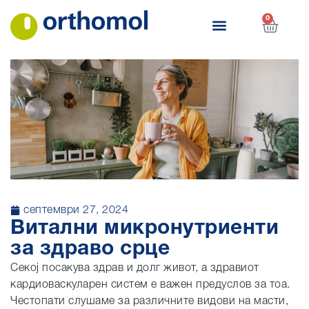
0
септември 27, 2024
Витални микронутриенти
за здраво срце
Секој посакува здрав и долг живот, а здравиот
кардиоваскуларен систем е важен предуслов за тоа.
Честопати слушаме за различните видови на масти,