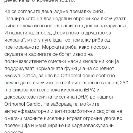
денес ќе ви откриеме и зошто.
Ќе се согласите дека јадеме премалку риба.
Планирањето на два неделни оброци кои вклучуваат
риба полека исчезна од нашите неделни пазарувања.
И навистина, според „Германското друштво за
исхрана“, многу луѓе јадат сè помалку риба од
препорачаното. Морската риба, како лососот,
скушата и харингата се богат извор на
полинезаситените омега-3 масни киселини кои ја
поддржуваат нормалната функција на срцевиот
мускул. Затоа, за нас во Orthomol беше особено
важно да го вклучиме потребниот дневен внес од 250
mg еикозапентаенонска киселина (EPA) и
докосахексаеноична киселина (DHA) во нашиот
Orthomol Cardio. Не заборавајте, моќните
антиинфламаторни и антитромботични својства на
омега-3 масните киселини играат огромна улога во
превенција и менаџирање на кардиоваскуларни