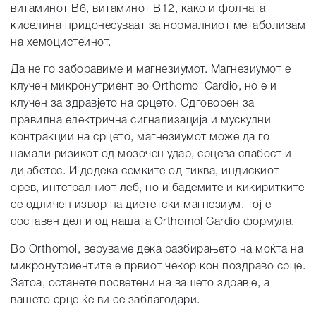
витаминот B6, витаминот B12, како и фолната
киселина придонесуваат за нормалниот метаболизам
на хемоцистеинот.
Да не го заборавиме и магнезиумот. Магнезиумот е
клучен микронутриент во Orthomol Cardio, но е и
клучен за здравјето на срцето. Одговорен за
правилна електрична сигнализација и мускулни
контракции на срцето, магнезиумот може да го
намали ризикот од мозочен удар, срцева слабост и
дијабетес. И додека семките од тиква, индискиот
орев, интегралниот леб, но и бадемите и кикиритките
се одличен извор на диететски магнезиум, тој е
составен дел и од нашата Orthomol Cardio формула.
Во Orthomol, веруваме дека разбирањето на моќта на
микронутриентите е првиот чекор кон поздраво срце.
Затоа, останете посветени на вашето здравје, а
вашето срце ќе ви се заблагодари.