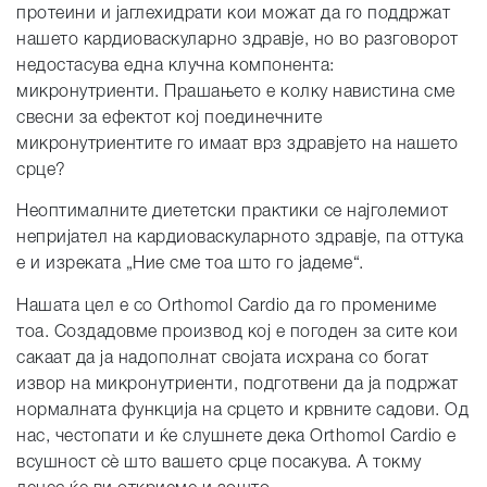
протеини и јаглехидрати кои можат да го поддржат
нашето кардиоваскуларно здравје, но во разговорот
недостасува една клучна компонента:
микронутриенти. Прашањето е колку навистина сме
свесни за ефектот кој поединечните
микронутриентите го имаат врз здравјето на нашето
срце?
Неоптималните диететски практики се најголемиот
непријател на кардиоваскуларното здравје, па оттука
е и изреката „Ние сме тоа што го јадеме“.
Нашата цел е со Orthomol Cardio да го промениме
тоа. Создадовме производ кој е погоден за сите кои
сакаат да ја надополнат својата исхрана со богат
извор на микронутриенти, подготвени да ја подржат
нормалната функција на срцето и крвните садови. Од
нас, честопати и ќе слушнете дека Orthomol Cardio e
всушност сѐ што вашето срце посакува. А токму