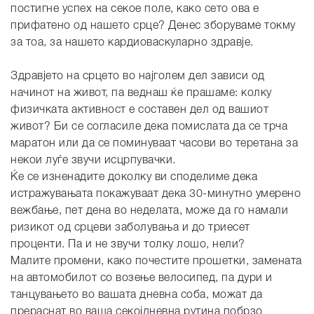
постигне успех на секое поле, како сето ова е
прифатено од нашето срце? Денес зборуваме токму
за тоа, за нашето кардиоваскуларно здравје.
Здравјето на срцето во најголем дел зависи од
начинот на живот, па веднаш ќе прашаме: колку
физичката активност е составен дел од вашиот
живот? Би се согласиле дека помислата да се трча
маратон или да се поминуваат часови во теретана за
некои луѓе звучи исцрпувачки.
Ќе се изненадите доколку ви споделиме дека
истражувањата покажуваат дека 30-минутно умерено
вежбање, пет дена во неделата, може да го намали
ризикот од срцеви заболувања и до триесет
проценти. Па и не звучи толку лошо, нели?
Малите промени, како почестите прошетки, замената
на автомобилот со возење велосипед, па дури и
танцувањето во вашата дневна соба, можат да
прераснат во ваша секојдневна рутина побрзо