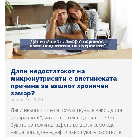
Дали недостатокот на
микронутриенти е вистинската
причина за вашиот хроничен
замор?
април 28, 2026
Дали некогаш сте се почувствувале како да сте
„испразнети“, иако сте спиеле доволно? Се
будите со тежина, кафето ве држи само еден
час, а попладне едвај ги завршувате работните