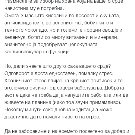
Размислете за избор на храна која на вашето срце
навистина му е потребна.
Омега-3 масните киселини во лососот и скушата,
антиоксидансите во зелениот чај, бобинките и
темното чоколадо, но и големите порции овошје и
зеленчук, богати со многу витамини и минерали,
значително ја подобруваат целокупната
кардиоваскуларна функција.
Но, дали знаете што друго сака вашето срце?
Одговорот е доста едноставен, помалку стрес.
Хроничниот стрес влијае на крвниот притисок и го
зголемува ризикот од срцеви заболувања. Добрата
вест е дека не треба да ја напуштите работата или да
живеете на планина (иако тоа звучи примамливо).
Неколку минути секојдневна медитација може
драстично да го намали нивото на стрес.
Да не заборавиме и на времето посветено за добар и