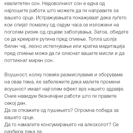
квалитетен сон. Недоволниот сон е една од
најлошите работи што можете да ги направите за
вашето срце. Истражувањата покажуваат дека луѓето
кои спијат помалку од седум часа се изложени на
поголем ризик од срцеви заболувања. Затоа, обидете
се да креирате рутина пред спиење. Топла шолја
билен чај, лесно истегнување или кратка медитација
пред спиење може да ги олеснат вашите мисли и да
поттикнат мирен сон.
Всушност, колку повеќе размислуваме и зборуваме
на оваа тема, ќе забележите дека малите промени
всушност имаат најголем ефект врз нашето здравје.
Оние навидум безначајни работи што ги правите
секој ден.
Да се откажете од пушењето? Огромна победа за
вашето срце.
Да го намалите консумирањето на алкохолот? Се
разбира дека да.