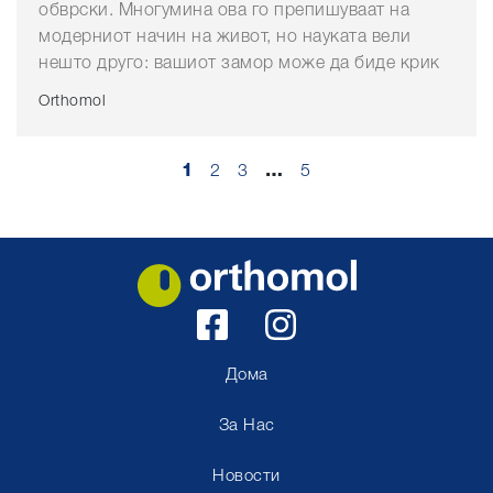
обврски. Многумина ова го препишуваат на
модерниот начин на живот, но науката вели
нешто друго: вашиот замор може да биде крик
Orthomol
1
2
3
…
5
Дома
За Нас
Новости